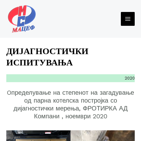
Skip
to
content
MAI
ME
ДИЈАГНОСТИЧКИ
ИСПИТУВАЊА
2020
Oпределување на степенот на загадување
од парна котелска постројка со
дијагностички мерења, ФРОТИРКА АД
Компани , ноември 2020