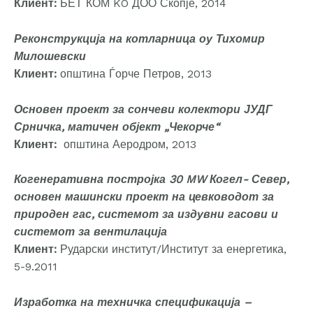
Клиент:
БЕТ КОМ KO ДОО Скопје, 2014
Реконструкција на котларница оу Тихомир
Милошевски
Клиент:
општина Ѓорче Петров, 2013
Основен проект за сончеви колектори ЈУДГ
Срничка, матичен објект „Чекорче“
Клиент:
општина Аеродром, 2013
Когенеративна постројка 30 MW Когел- Север,
основен машински проект на цевководот за
природен гас, системот за издувни гасови и
системот за вентилација
Клиент:
Рударски институт/Институт за енергетика,
5-9.2011
Изработка на техничка спецификација –