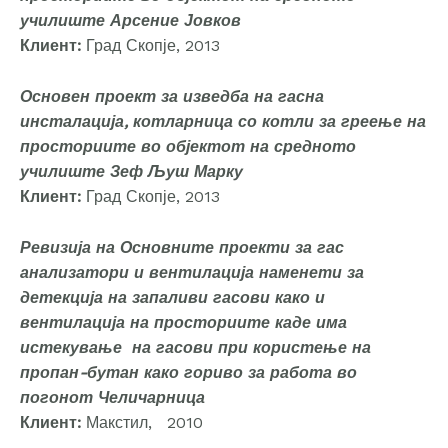
училиште Арсение Јовков
Клиент:
Град Скопје, 2013
Основен проект за изведба на гасна
инсталација, котларница со котли за греење на
просториите во објектот на средното
училиште Зеф Љуш Марку
Клиент:
Град Скопје, 2013
Ревизија на Основните проекти за гас
анализатори и вентилација наменети за
детекција на запаливи гасови како и
вентилација на просториите каде има
истекување на гасови при користење на
пропан-бутан како гориво за работа во
погонот Челичарница
Клиент:
Макстил, 2010